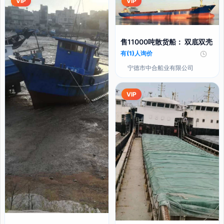
VIP
VIP
售11000吨散货船： 双底双壳
有(1)人询价
宁德市中合船业有限公司
VIP