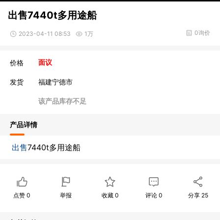
出售7440t多用途船
0询价
2023-04-11 08:53
1万
价格
面议
发货
福建宁德市
该产品库存不足
产品详情
出售
7440t多用途船
点赞
0
举报
收藏
0
评论
0
分享
25