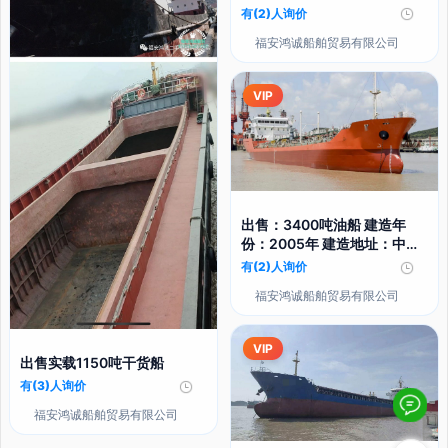
有(2)人询价
福安鸿诚船舶贸易有限公司
VIP
出售：3400吨油船 建造年
份：2005年 建造地址：中国
浙江
有(2)人询价
福安鸿诚船舶贸易有限公司
VIP
出售实载1150吨干货船
有(3)人询价
福安鸿诚船舶贸易有限公司