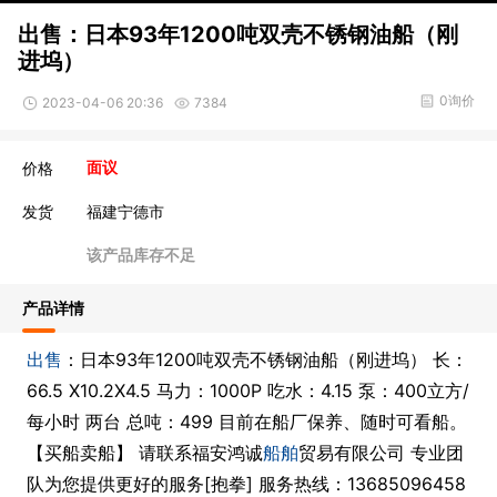
出售：日本93年1200吨双壳不锈钢油船（刚
进坞）
0询价
2023-04-06 20:36
7384
价格
面议
发货
福建宁德市
该产品库存不足
产品详情
出售
：日本93年1200吨双壳不锈钢油船（刚进坞） 长：
66.5 X10.2X4.5 马力：1000P 吃水：4.15 泵：400立方/
每小时 两台 总吨：499 目前在船厂保养、随时可看船。
【买船卖船】 请联系福安鸿诚
船舶
贸易有限公司 ​ 专业团
队为您提供更好的服务[抱拳] 服务热线：13685096458